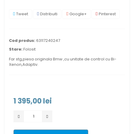
Tweet
Distribuiti
Google+
Pinterest
Cod produs:
63117240247
Stare:
Folosit
Far stg,piesa originala Bmw ,cu unitate de control cu Bi-
Xenon,Adaptiv.
1 395,00 lei