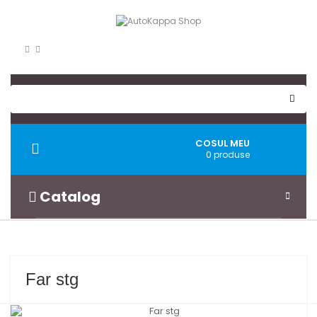
COSUL MEU
Toggle
0 produse
navigation
Catalog
Far stg