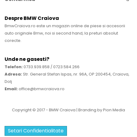
Despre BMW Craiova
BmwCraiova.ro este un magazin online de piese si accesorii
auto originale Bmw, noi si second hand, la preturi absolut
corecte.
Unde ne gasesti?
Telefon:
0733.939.858 / 0723.584.266
Adresa:
Str. General Stefan Ispas, nr. 96A, OP 200454, Craiova,
Dolj
Email:
office@bmwcraiova.ro
Copyright © 2017 -
BMW Craiova
| Branding by
Pion Media
Setari Confidentialitate