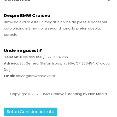
Despre BMW Craiova
BmwCraiova.ro este un magazin online de piese si accesorii
auto originale Bmw, noi si second hand, la preturi absolut
corecte.
Unde ne gasesti?
Telefon:
0733.939.858 / 0723.584.266
Adresa:
Str. General Stefan Ispas, nr. 96A, OP 200454, Craiova,
Dolj
Email:
office@bmwcraiova.ro
Copyright © 2017 -
BMW Craiova
| Branding by
Pion Media
Setari Confidentialitate