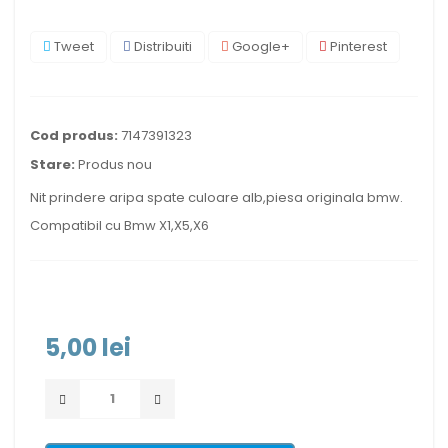
Tweet
Distribuiti
Google+
Pinterest
Cod produs:
7147391323
Stare:
Produs nou
Nit prindere aripa spate culoare alb,piesa originala bmw.
Compatibil cu Bmw X1,X5,X6
5,00 lei