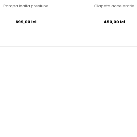
Pompa inalta presiune
Clapeta acceleratie
899,00 lei
450,00 lei