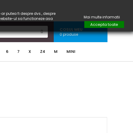
 ar putea fi despre dvs., despre
Mai multe informatii
 website-ul sa functioneze asa
Accepta toate
COSUL MEU
0 produse
6
7
X
Z4
M
MINI