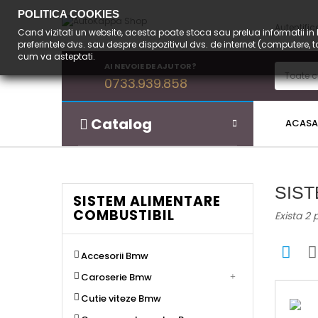
POLITICA COOKIES
Autentific
Cand vizitati un website, acesta poate stoca sau prelua informatii in b
preferintele dvs. sau despre dispozitivul dvs. de internet (computere,
cum va asteptati.
AI NEVOIE DE AJUTOR?
0733.939.858
Catalog
ACASA
SIS
SISTEM ALIMENTARE
COMBUSTIBIL
Exista 2 
Accesorii Bmw
Caroserie Bmw
Cutie viteze Bmw