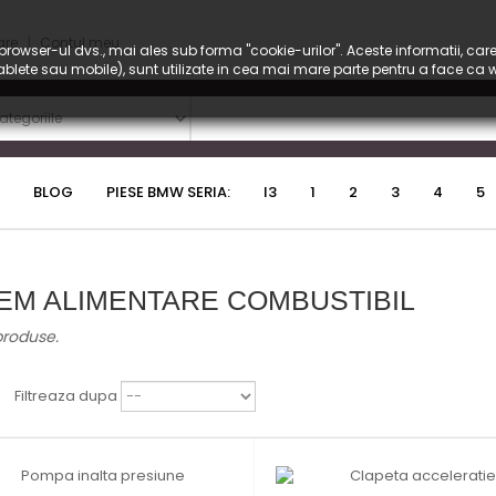
are
Contul meu
rowser-ul dvs., mai ales sub forma "cookie-urilor". Aceste informatii, care
 tablete sau mobile), sunt utilizate in cea mai mare parte pentru a face ca
BLOG
PIESE BMW SERIA:
I3
1
2
3
4
5
TEM ALIMENTARE COMBUSTIBIL
produse.
Filtreaza dupa