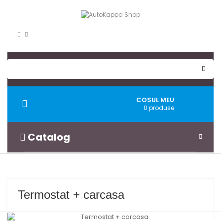
COSUL MEU
Toggle
0 produse
navigation
Catalog
Termostat + carcasa